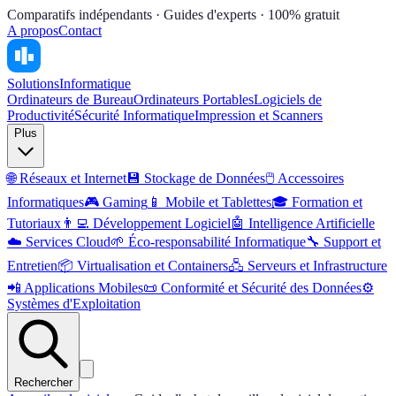
Comparatifs indépendants · Guides d'experts · 100% gratuit
A propos
Contact
Solutions
Informatique
Ordinateurs de Bureau
Ordinateurs Portables
Logiciels de
Productivité
Sécurité Informatique
Impression et Scanners
Plus
🌐
Réseaux et Internet
💾
Stockage de Données
🖱️
Accessoires
Informatiques
🎮
Gaming
📱
Mobile et Tablettes
🎓
Formation et
Tutoriaux
👨‍💻
Développement Logiciel
🤖
Intelligence Artificielle
☁️
Services Cloud
🌱
Éco-responsabilité Informatique
🔧
Support et
Entretien
📦
Virtualisation et Containers
🖧
Serveurs et Infrastructure
📲
Applications Mobiles
📜
Conformité et Sécurité des Données
⚙️
Systèmes d'Exploitation
Rechercher