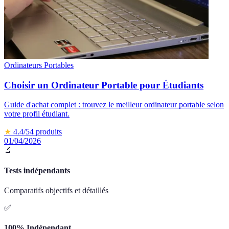
Ordinateurs Portables
Choisir un Ordinateur Portable pour Étudiants
Guide d'achat complet : trouvez le meilleur ordinateur portable selon
votre profil étudiant.
★
4.4
/5
4
produits
01/04/2026
🔬
Tests indépendants
Comparatifs objectifs et détaillés
✅
100% Indépendant