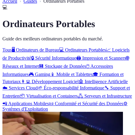
Accueil
Guides
Ordinateurs Portables
💻
Ordinateurs Portables
Guide des meilleurs ordinateurs portables du marché.
Tous
🖥️
Ordinateurs de Bureau
💻
Ordinateurs Portables
📈
Logiciels
de Productivité
🔒
Sécurité Informatique
🖨️
Impression et Scanners
🌐
Réseaux et Internet
💾
Stockage de Données
🖱️
Accessoires
Informatiques
🎮
Gaming
📱
Mobile et Tablettes
🎓
Formation et
Tutoriaux
👨‍💻
Développement Logiciel
🤖
Intelligence Artificielle
☁️
Services Cloud
🌱
Éco-responsabilité Informatique
🔧
Support et
Entretien
📦
Virtualisation et Containers
🖧
Serveurs et Infrastructure
📲
Applications Mobiles
📜
Conformité et Sécurité des Données
⚙️
Systèmes d'Exploitation