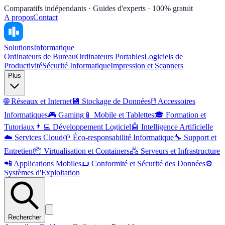
Comparatifs indépendants · Guides d'experts · 100% gratuit
A propos
Contact
Solutions
Informatique
Ordinateurs de Bureau
Ordinateurs Portables
Logiciels de
Productivité
Sécurité Informatique
Impression et Scanners
Plus
🌐
Réseaux et Internet
💾
Stockage de Données
🖱️
Accessoires
Informatiques
🎮
Gaming
📱
Mobile et Tablettes
🎓
Formation et
Tutoriaux
👨‍💻
Développement Logiciel
🤖
Intelligence Artificielle
☁️
Services Cloud
🌱
Éco-responsabilité Informatique
🔧
Support et
Entretien
📦
Virtualisation et Containers
🖧
Serveurs et Infrastructure
📲
Applications Mobiles
📜
Conformité et Sécurité des Données
⚙️
Systèmes d'Exploitation
Rechercher